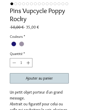
Pins Vupcycle Poppy
Rocky
Prix
Prix
 50,00 € 
35,00 €
original
promotionnel
Couleurs
*
Quantité
*
Ajouter au panier
Un petit objet porteur d'un grand
message.
Abstrait ou figuratif pour celui ou
celle qui souhaitera le voir, plusieurs